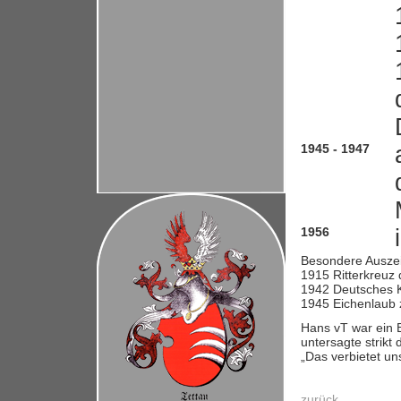
1945 - 1947
1956
Besondere Ausze
1915 Ritterkreuz 
1942 Deutsches K
1945 Eichenlaub 
Hans vT war ein B
untersagte strik
„Das verbietet un
zurück